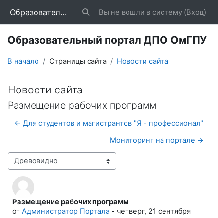
Перейти к основному содержанию
Образовательный портал ДПО ОмГПУ
Вы не вошли в систему (
Вход
)
Изменить данные поисковой строки
Образовательный портал ДПО ОмГПУ
В начало
Страницы сайта
Новости сайта
Новости сайта
Размещение рабочих программ
← Для студентов и магистрантов "Я - профессионал"
Мониторинг на портале →
Режим отображения
Размещение рабочих программ
Количество ответов: 0
от
Администратор Портала
-
четверг, 21 сентября