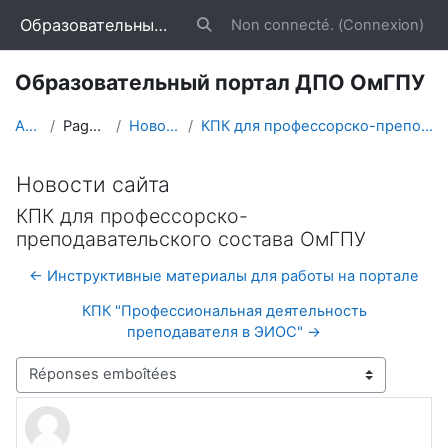
Passer au contenu principal
Образовательный портал ДПО ОмГПУ
Non connecté. (
Connexion
)
Activer/désactiver la saisie de reche
Образовательный портал ДПО ОмГПУ
Accueil
Pages du site
Новости сайта
КПК для профессорско-преподавательского состава ОмГПУ
Новости сайта
КПК для профессорско-
преподавательского состава ОмГПУ
← Инструктивные материалы для работы на портале
КПК "Профессиональная деятельность
преподавателя в ЭИОС" →
Type d’affichage