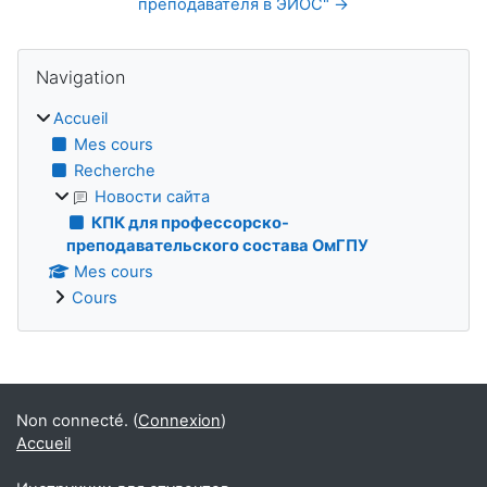
преподавателя в ЭИОС" →
Blocs
Passer Navigation
Navigation
Accueil
Mes cours
Recherche
Новости сайта
КПК для профессорско-
преподавательского состава ОмГПУ
Mes cours
Cours
Blocs supplémentaires
Non connecté. (
Connexion
)
Accueil