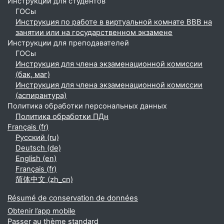
Инструкции для студентов
ГОСы
Инструкция по работе в виртуальной комнате BBB на
занятии или на государственном экзамене
Инструкции для преподавателей
ГОСы
Инструкция для члена экзаменационной комиссии
(бак, маг)
Инструкция для члена экзаменационной комиссии
(аспирантура)
Политика обработки персональных данных
Политика обработки ПДн
Français ‎(fr)‎
Русский ‎(ru)‎
Deutsch ‎(de)‎
English ‎(en)‎
Français ‎(fr)‎
简体中文 ‎(zh_cn)‎
Résumé de conservation de données
Obtenir l’app mobile
Passer au thème standard