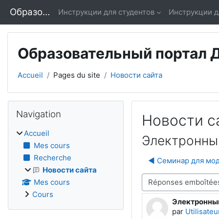
Passer au contenu principal
Образовательный портал ДПО ОмГПУ
Инструкции для студентов
Инструкции д
Образовательный портал
Accueil
Pages du site
Новости сайта
Blocs
Passer Navigation
Navigation
Новости с
Accueil
Электронны
Mes cours
Recherche
◀︎ Семинар для мо
Новости сайта
Type d’affichage
Mes cours
Cours
Электронны
Nombre de ré
par
Utilisate