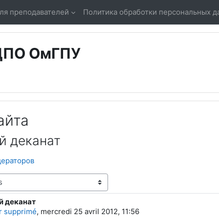
ля преподавателей
Политика обработки персональных д
 ДПО ОмГПУ
айта
й деканат
дераторов
й деканат
ponses : 0
ur supprimé
,
mercredi 25 avril 2012, 11:56