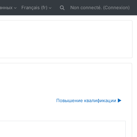
анных
Français ‎(fr)‎
Non connecté. (
Connexion
)
Activer/désactiver la saisie de rech
Повышение квалификации ▶︎