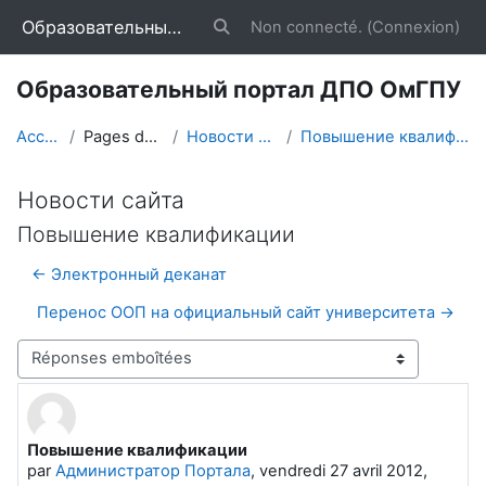
Passer au contenu principal
Образовательный портал ДПО ОмГПУ
Non connecté. (
Connexion
)
Activer/désactiver la saisie de reche
Образовательный портал ДПО ОмГПУ
Accueil
Pages du site
Новости сайта
Повышение квалификации
Новости сайта
Повышение квалификации
← Электронный деканат
Перенос ООП на официальный сайт университета →
Type d’affichage
Повышение квалификации
Nombre de réponses : 0
par
Администратор Портала
,
vendredi 27 avril 2012,