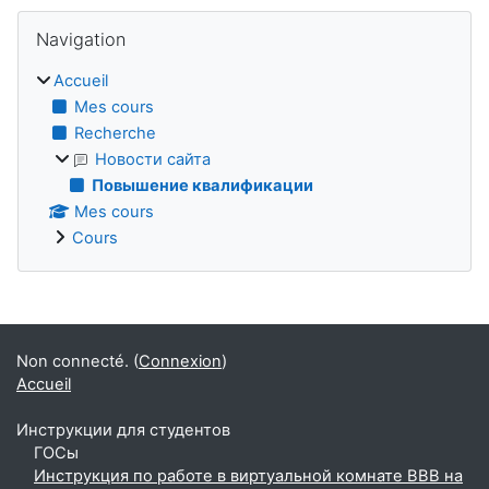
Blocs
Passer Navigation
Navigation
Accueil
Mes cours
Recherche
Новости сайта
Повышение квалификации
Mes cours
Cours
Blocs supplémentaires
Non connecté. (
Connexion
)
Accueil
Инструкции для студентов
ГОСы
Инструкция по работе в виртуальной комнате BBB на