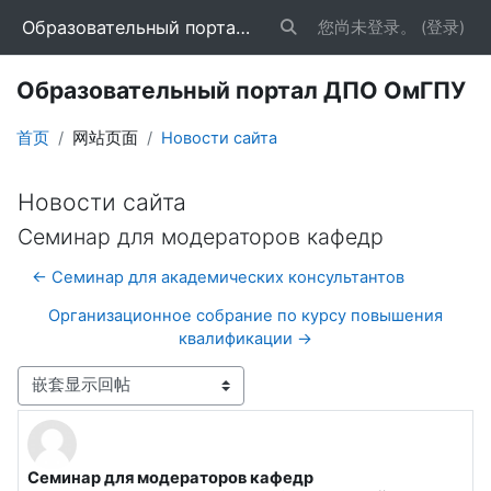
跳到主要内容
Образовательный портал ДПО ОмГПУ
您尚未登录。 (
登录
)
切换搜索输入
Образовательный портал ДПО ОмГПУ
首页
网站页面
Новости сайта
Новости сайта
Семинар для модераторов кафедр
← Семинар для академических консультантов
Организационное собрание по курсу повышения
квалификации →
显示模式
Семинар для модераторов кафедр
回帖数：0