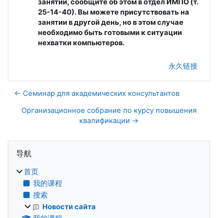
занятии, сообщите об этом в отдел ИМПО (т.
25-14-40). Вы можете присутствовать на
занятии в другой день, но в этом случае
необходимо быть готовыми к ситуации
нехватки компьютеров.
永久链接
← Семинар для академических консультантов
Организационное собрание по курсу повышения
квалификации →
版块
跳过 导航
导航
首页
我的课程
搜索
Новости сайта