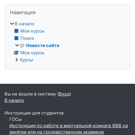
Блоки
Пропустить Навигация
Навигация
В начало
Мои курсы
Поиск
Новости сайта
Мои курсы
Курсы
Дополнительные блоки
Вы не вошли в систему (
Вход
)
В начало
Инструкции для студентов
ГОСы
Инструкция по работе в виртуальной комнате BBB на
занятии или на государственном экзамене