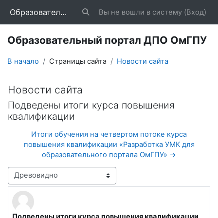
Перейти к основному содержанию
Образовательный портал ДПО ОмГПУ
Вы не вошли в систему (
Вход
)
Изменить данные поисковой строки
Образовательный портал ДПО ОмГПУ
В начало
Страницы сайта
Новости сайта
Новости сайта
Подведены итоги курса повышения
квалификации
Итоги обучения на четвертом потоке курса
повышения квалификации «Разработка УМК для
образовательного портала ОмГПУ» →
Режим отображения
Подведены итоги курса повышения квалификации
Количество ответов: 0