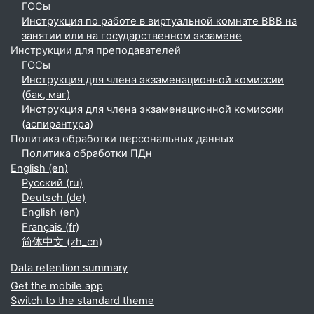
ГОСы
Инструкция по работе в виртуальной комнате BBB на
занятии или на государственном экзамене
Инструкции для преподавателей
ГОСы
Инструкция для члена экзаменационной комиссии
(бак, маг)
Инструкция для члена экзаменационной комиссии
(аспирантура)
Политика обработки персональных данных
Политика обработки ПДн
English ‎(en)‎
Русский ‎(ru)‎
Deutsch ‎(de)‎
English ‎(en)‎
Français ‎(fr)‎
简体中文 ‎(zh_cn)‎
Data retention summary
Get the mobile app
Switch to the standard theme