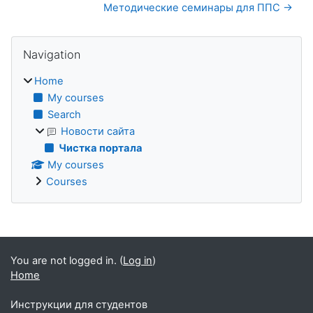
Методические семинары для ППС →
Blocks
Skip Navigation
Navigation
Home
My courses
Search
Новости сайта
Чистка портала
My courses
Courses
Supplementary blocks
You are not logged in. (
Log in
)
Home
Инструкции для студентов