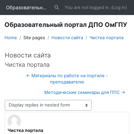
Skip to main content
Образовательный портал ДПО ОмГПУ
You are not logged in. (
Log in
)
Toggle search input
Образовательный портал ДПО ОмГПУ
Home
Site pages
Новости сайта
Чистка портала
Новости сайта
Чистка портала
← Материалы по работе на портале -
преподавателю
Методические семинары для ППС →
Display mode
Чистка портала
Number of replies: 0