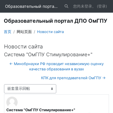
跳到主要内容
Образовательный портал ДПО ОмГПУ
您尚未登录。 (
登录
)
切换搜索输入
Образовательный портал ДПО ОмГПУ
首页
网站页面
Новости сайта
Новости сайта
Система "ОмГПУ Стимулирование+"
← Минобрнауки РФ проводит независимую оценку
качества образования в вузах
КПК для преподавателей ОмГПУ →
显示模式
Система "ОмГПУ Стимулирование+"
回帖数：0