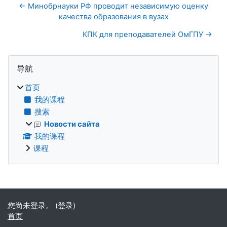
← Минобрнауки РФ проводит независимую оценку
качества образования в вузах
КПК для преподавателей ОмГПУ →
版块
跳过 导航
导航
首页
我的课程
搜索
Новости сайта
我的课程
课程
补充内容块
您尚未登录。 (
登录
)
首页