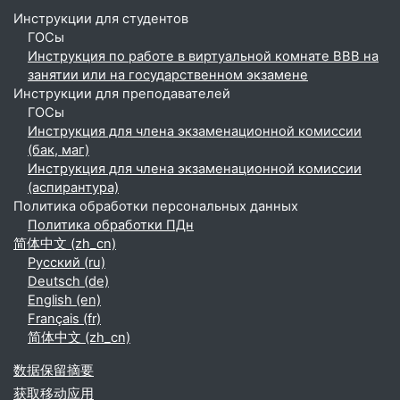
Инструкции для студентов
ГОСы
Инструкция по работе в виртуальной комнате BBB на
занятии или на государственном экзамене
Инструкции для преподавателей
ГОСы
Инструкция для члена экзаменационной комиссии
(бак, маг)
Инструкция для члена экзаменационной комиссии
(аспирантура)
Политика обработки персональных данных
Политика обработки ПДн
简体中文 ‎(zh_cn)‎
Русский ‎(ru)‎
Deutsch ‎(de)‎
English ‎(en)‎
Français ‎(fr)‎
简体中文 ‎(zh_cn)‎
‎数据保留摘要‎
获取移动应用