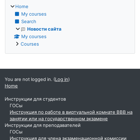
Home
My courses
Search
Новости сайта
My courses
Courses
Supplementary blocks
You are not logged in. (
Log in
)
Home
Инструкции для студентов
ГОСы
Инструкция по работе в виртуальной комнате BBB на
занятии или на государственном экзамене
Инструкции для преподавателей
ГОСы
Инструкция для члена экзаменационной комиссии