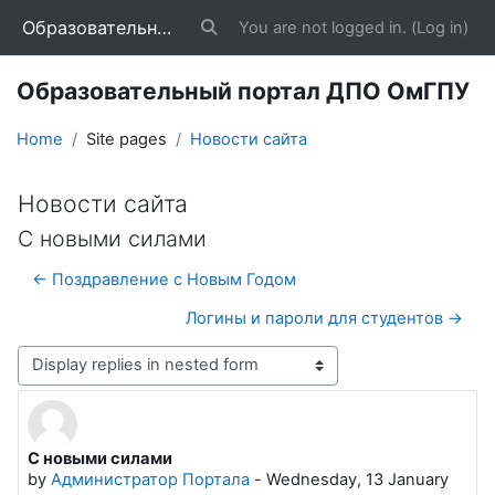
Skip to main content
Образовательный портал ДПО ОмГПУ
You are not logged in. (
Log in
)
Toggle search input
Образовательный портал ДПО ОмГПУ
Home
Site pages
Новости сайта
Новости сайта
С новыми силами
← Поздравление с Новым Годом
Логины и пароли для студентов →
Display mode
С новыми силами
Number of replies: 0
by
Администратор Портала
-
Wednesday, 13 January