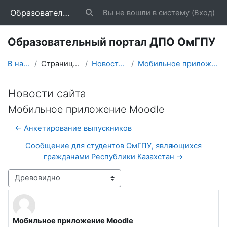
Перейти к основному содержанию
Образовательный портал ДПО ОмГПУ
Вы не вошли в систему (
Вход
)
Изменить данные поисковой строки
Образовательный портал ДПО ОмГПУ
В начало
Страницы сайта
Новости сайта
Мобильное приложение Moodle
Новости сайта
Мобильное приложение Moodle
← Анкетирование выпускников
Сообщение для студентов ОмГПУ, являющихся
гражданами Республики Казахстан →
Режим отображения
Мобильное приложение Moodle
Количество ответов: 0